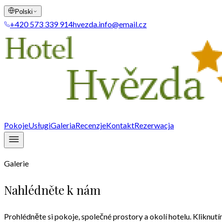
Polski
+420 573 339 914
hvezda.info@email.cz
Pokoje
Usługi
Galeria
Recenzje
Kontakt
Rezerwacja
Galerie
Nahlédněte k nám
Prohlédněte si pokoje, společné prostory a okolí hotelu. Kliknutí