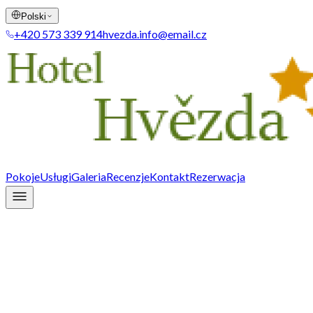
Polski
+420 573 339 914
hvezda.info@email.cz
Pokoje
Usługi
Galeria
Recenzje
Kontakt
Rezerwacja