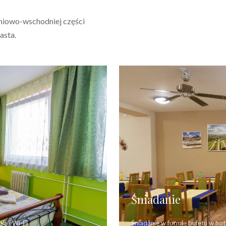
niowo-wschodniej części
asta.
Śniadanie
ą i Wi-Fi.
Śniadanie w formie bufetu w ho