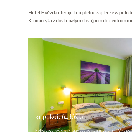
Hotel Hvězda oferuje kompletne zaplecze w połud
Kromieryża z doskonałym dostępem do centrum mi
31 pokoi, 64 łóżka
Pokoje jedno-, dwu- i trzyosobowe z meblami, TV, łazienk