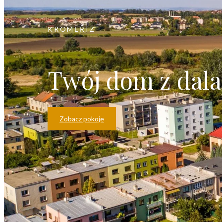
KROMĚŘÍŽ
Twój dom z dal
Zobacz pokoje